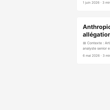
général L’article
1 juin 2026
· 3 mi
La réponse dévelo
que des facilitate
statique et dynam
Anthropic
allégatio
📅 Contexte : Ar
analyste senior 
Claude Mythos Pr
6 mai 2026
· 3 mi
identifier et exp
majeurs Découver
FFmpeg Identific
consortium : Mic
celui d’Opus 4.6 
apportées : ...