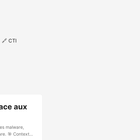
🔗 CTI
face aux
tes malware,
are. 🎯 Contexte