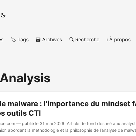
es
🏷️ Tags
🗃️ Archives
🔍 Recherche
ℹ️ À propos
-Analysis
e malware : l'importance du mindset 
es outils CTI
uice.com — publié le 31 mai 2026. Article de fond destiné aux analys
ior, abordant la méthodologie et la philosophie de l’analyse de malw