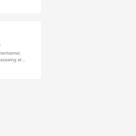
aîtrise d’outils ?
les outils n’étant
isés en analyse
A
ttenheimer,
lasswing et
s : Capacité à
on et navigateurs
de 16 ans dans
restreint à un
 Coût : 5 fois
re-preuves