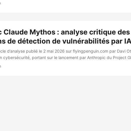
 pose la question centrale : l’analyse de malware se résume-t-elle à la m
n
ppée est non : le mindset de l’analyste est l’élément différenciateur, 
urs. 🛠️ Outils mentionnés L’article cite une liste d’outils courants util
ique : ...
 Claude Mythos : analyse critique des
ns de détection de vulnérabilités par I
ticle d’analyse publié le 2 mai 2026 sur flyingpenguin.com par Davi O
en cybersécurité, portant sur le lancement par Anthropic du Project G
eview annoncé le 7 avril 2026. 🔍 Affirmations d’Anthropic sur Mytho
n
loiter des zero-day vulnerabilities dans tous les systèmes d’exploitati
te d’une vulnérabilité vieille de 27 ans dans OpenBSD et d’un bug 
ation de chaînes d’escalade de privilèges dans le noyau Linux Accès 
rosoft, Apple, Google, Amazon Web Services, JPMorgan Chase, Nvidia
selon le rapport CETAS de l’Alan Turing Institute ⚠️ Critiques et cont