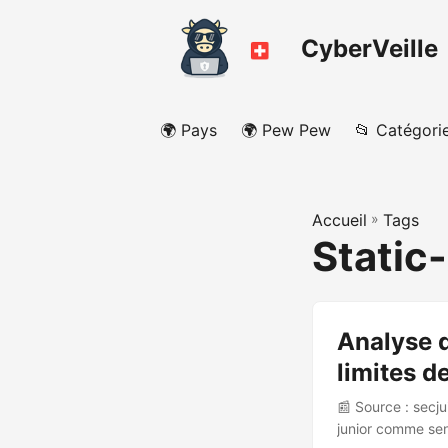
CyberVeille
🌍 Pays
🌍 Pew Pew
📂 Catégori
Accueil
»
Tags
Static
Analyse d
limites d
📰 Source : secj
junior comme sen