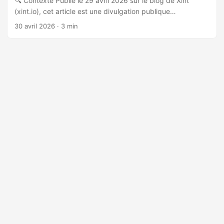
🔍 Contexte Publié le 29 avril 2026 sur le blog de Xint
(xint.io), cet article est une divulgation publique
coordonnée de CVE-2026-31431, surnommé « Copy Fail »,
30 avril 2026
· 3 min
découvert par le chercheur Taeyang Lee (Theori) avec
l’assistance de l’outil d’analyse automatisée Xint Code. La
vulnérabilité a été signalée à l’équipe de sécurité du noyau
Linux le 23 mars 2026 et corrigée en mainline le 1er avril
2026. 🐛 Nature de la vulnérabilité Copy Fail est un bug
logique dans le template AEAD authencesn du noyau Linux,
combiné à deux mécanismes : ...