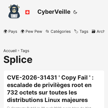
CyberVeille
🌍 Pays
🌍 Pew Pew
📂 Catégories
🏷️ Tags
🗃️ Archi
Accueil
»
Tags
Splice
CVE-2026-31431 ' Copy Fail ' :
escalade de privilèges root en
732 octets sur toutes les
distributions Linux majeures