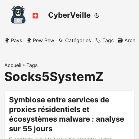
CyberVeille
🌍 Pays
🌍 Pew Pew
📂 Catégories
🏷️ Tags
🗃️ Archi
Accueil
»
Tags
Socks5SystemZ
Symbiose entre services de
proxies résidentiels et
écosystèmes malware : analyse
sur 55 jours