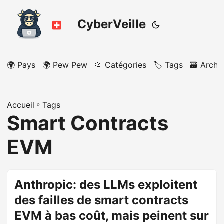
CyberVeille
🌍 Pays
🌍 Pew Pew
📂 Catégories
🏷️ Tags
🗃️ Archi
Accueil
»
Tags
Smart Contracts
EVM
Anthropic: des LLMs exploitent
des failles de smart contracts
EVM à bas coût, mais peinent sur