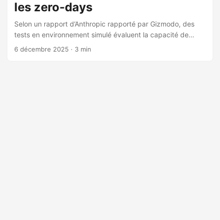
les zero-days
Selon un rapport d’Anthropic rapporté par Gizmodo, des
tests en environnement simulé évaluent la capacité de
LLMs avancés à identifier et exploiter des failles dans des
6 décembre 2025
· 3 min
smart contracts DeFi sur des blockchains compatibles
EVM. Les modèles comme Claude Opus 4.5 et GPT-5 ont
analysé des centaines de contrats, générant des scripts
complets mimant des exploits historiquement observés
(Ethereum et EVM). Ils auraient “détourné” de façon simulée
environ 550 M$ sur un corpus de contrats déjà exploités
(2020–2025). Notamment, Opus 4.5 a réussi à exploiter la
moitié d’un sous-ensemble de 34 contrats
intentionnellement vulnérables dont les attaques réelles
étaient postérieures à sa date de connaissance (mars
2025), pour environ 4,5 M$ simulés. ...