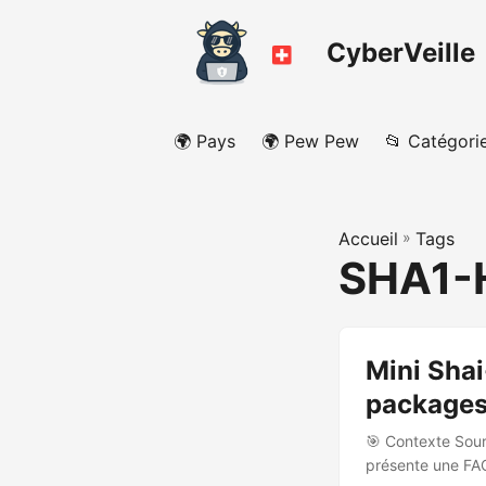
CyberVeille
🌍 Pays
🌍 Pew Pew
📂 Catégori
Accueil
»
Tags
SHA1-
Mini Sha
packages
🎯 Contexte Sour
présente une FAQ