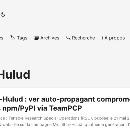
es
🏷️ Tags
🗃️ Archives
🔍 Recherche
ℹ️ À propos
Hulud
i-Hulud : ver auto-propagant comprom
 npm/PyPI via TeamPCP
ce : Tenable Research Special Operations (RSO), publiée le 21 mai 20
 détaillée sur la campagne Mini Shai-Hulud, quatrième génération d’