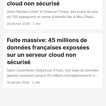
cloud non sécurisé
Selon Reuters (citant le Financial Times), des scans de plus
de 700 passeports et cartes d’identité liés à l’Abu Dhabi
Finance Week (ADFW) ont été trouvés sur un serveur de
20 février 2026
· 2 min
stockage cloud non protégé, accessible via un simple
navigateur web. • 🔓 Nature de l’incident: exposition de
données due à un serveur cloud non sécurisé associé à
Fuite massive: 45 millions de
l’ADFW, un événement ayant réuni plus de 35 000
données françaises exposées
participants en décembre. Les documents exposés
comprenaient des scans de passeports et de cartes
sur un serveur cloud non
d’identité d’État. ...
sécurisé
Selon CyberNews (relayé par 01net), une base de données
géante contenant jusqu’à 45 millions d’enregistrements de
citoyens français a été laissée en libre accès sur Internet
16 janvier 2026
· 2 min
avant d’être mise hors ligne par l’hébergeur. Les données
exposées incluent des coordonnées personnelles, des
informations bancaires (IBAN), des immatriculations de
véhicules, des données d’assurance et des fiches de santé,