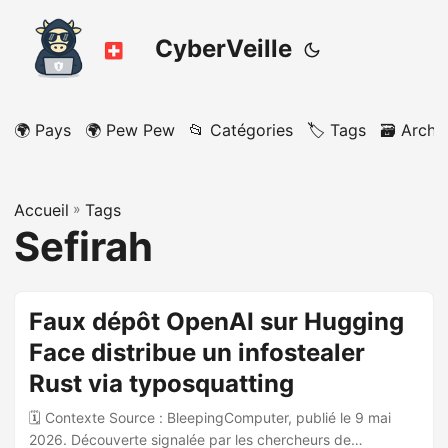
CyberVeille
🌍 Pays
🌍 Pew Pew
📂 Catégories
🏷️ Tags
🗃️ Archi
Accueil
»
Tags
Sefirah
Faux dépôt OpenAI sur Hugging
Face distribue un infostealer
Rust via typosquatting
🗓️ Contexte Source : BleepingComputer, publié le 9 mai
2026. Découverte signalée par les chercheurs de