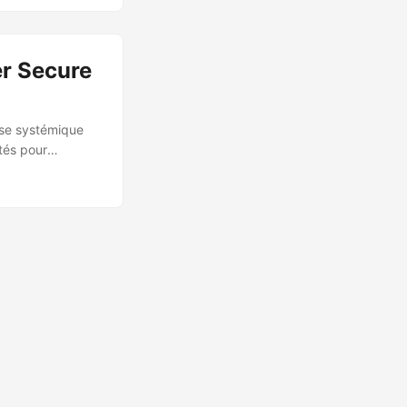
 ensuite en
t les
er Secure
sse systémique
tés pour
ware. Découverte
eurs d’attaque.
nce à environ 1
la surface
erMod