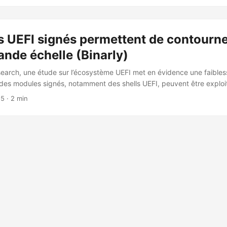
 la partition système EFI (ESP). 💽 L’application UEFI déployée prend
ment de la Master File Table (MFT) NTFS, un fichier critique contenan
us les fichiers d’une partition NTFS. ❗ ...
s UEFI signés permettent de contourn
ande échelle (Binarly)
search, une étude sur l’écosystème UEFI met en évidence une faible
des modules signés, notamment des shells UEFI, peuvent être exploi
rification de signature et exécuter du code non signé au niveau firm
25
· 2 min
shells UEFI signés et approuvés chez de grands OEM créent des vect
00 images firmware montre que les plateformes modernes font confia
és en moyenne (certaines dépassent 4 000), élargissant fortement 
entaines d’appareils de sept OEM sont concernés. 🔐 ...
rveille
CC BY-NC-SA 4.0
· Fait avec ❤️&🍺 par
Decio
·
Powered by
Hugo
&
Pap