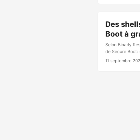
malveillante dans
charge le chiffre
métadonnées de to
Des shell
Boot à gr
Selon Binarly Re
de Secure Boot: 
contourner la vé
11 septembre 20
clé: plus de 30 
L’analyse de 4 0
500 modules sign
d’attaque. Des c
Cybe