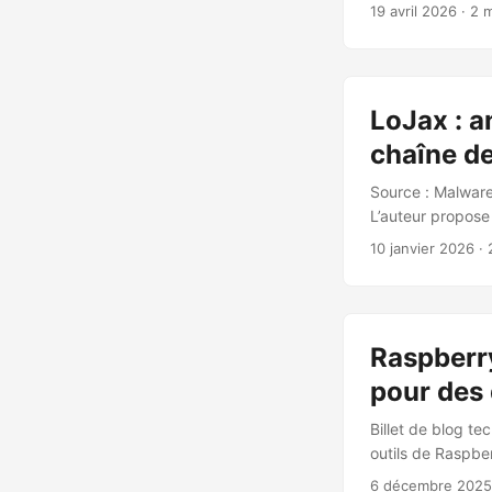
chaîne de confia
19 avril 2026
· 2 
concernés et cale
Enrollment Key) :
Windows Product
2023 doivent pren
LoJax : a
chaîne de
Source : Malware
L’auteur propose
mécanisme de ges
10 janvier 2026
· 
jusqu’au mode uti
désactivé ou mal
d’écriture de la 
driver DXE malve
Raspberry
ReadyToBoot (con
rapportée (confi
pour des 
Billet de blog t
outils de Raspbe
système de produ
6 décembre 2025