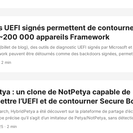
strap en combinant des profils descriptifs, des « image layouts » et
L. Il privilégie les binaires précompilés pour accélérer les builds (q
 maintenance, tout en permettant des paquets sur mesure (ex. noyau 
me de fichiers finalisé, Syft génère une SBOM pour l’audit de sécurité 
s UEFI signés permettent de contourn
s de scan CVE. Les couches définissent paquets/commandes et varia
 afin d’éviter les mauvaises configurations. ...
 ~200 000 appareils Framework
billet de blog), des outils de diagnostic UEFI signés par Microsoft et 
work peuvent être détournés comme des backdoors signées, permet
 Boot et d’installer une persistance pré-OS tout en donnant l’illusion
 2 min
 chercheurs expliquent que le cœur du problème réside dans la co
s, qui offre un accès direct en lecture/écriture à la mémoire système
 Security Architectural Protocol, un attaquant peut neutraliser la vé
charger des modules UEFI non signés. L’attaque peut être automatisé
ya : un clone de NotPetya capable de
surant un compromis persistant avant l’OS. ...
tre l’UEFI et de contourner Secure B
rch, HybridPetya a été découvert sur la plateforme de partage d’éc
ipe précise qu’il s’agit d’un imitateur de Petya/NotPetya, sans détectio
ur télémétrie au moment de la publication. HybridPetya se distingue 
25
· 2 min
n visant les systèmes modernes basés sur UEFI, où il installe une app