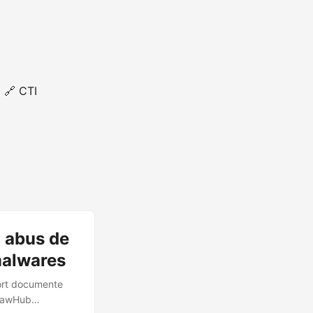
🔗 CTI
: abus de
malwares
port documente
ClawHub