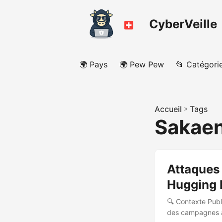
CyberVeille
🌍 Pays
🌍 Pew Pew
📂 Catégori
Accueil
»
Tags
Sakaen
Attaques 
Hugging 
🔍 Contexte Publ
des campagnes a