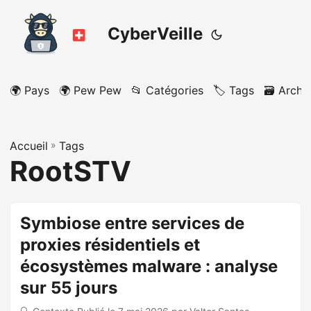
CyberVeille
🌍 Pays
🌍 Pew Pew
📂 Catégories
🏷️ Tags
🗃️ Archi
Accueil
»
Tags
RootSTV
Symbiose entre services de
proxies résidentiels et
écosystèmes malware : analyse
sur 55 jours