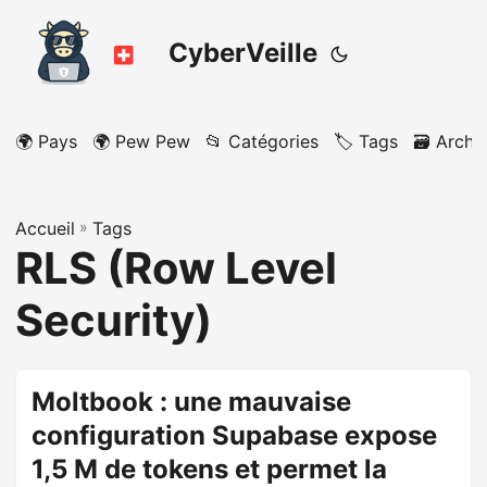
CyberVeille
🌍 Pays
🌍 Pew Pew
📂 Catégories
🏷️ Tags
🗃️ Archi
Accueil
»
Tags
RLS (Row Level
Security)
Moltbook : une mauvaise
configuration Supabase expose
1,5 M de tokens et permet la