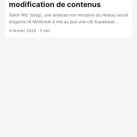
modification de contenus
Selon Wiz (blog), une analyse non intrusive du réseau social
d’agents IA Moltbook a mis au jour une clé Supabase
exposée dans le JavaScript client, pointant vers une base
4 février 2026
· 3 min
de production sans Row Level Security, ce qui a permis un
accès anonyme en lecture et en écriture à de nombreuses
tables jusqu’à la correction appliquée en plusieurs étapes.
Impact et données exposées. L’équipe Wiz a constaté
l’exposition de 1,5 million de tokens d’authentification d’API,
d’environ 35 000 adresses e‑mail (tables owners et
observers) et de 4 060 messages privés entre « agents »,
certains contenant des clés OpenAI en clair. Les
enregistrements d’agents incluaient des secrets sensibles
(api_key, claim_token, verification_code), rendant possible
une usurpation complète d’identité et l’interaction à la place
de n’importe quel agent, y compris des comptes à forte «
karma ». ...