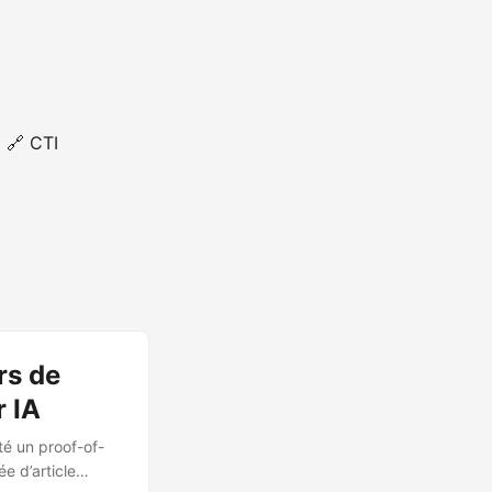
🔗 CTI
rs de
 IA
té un proof-of-
e d’article