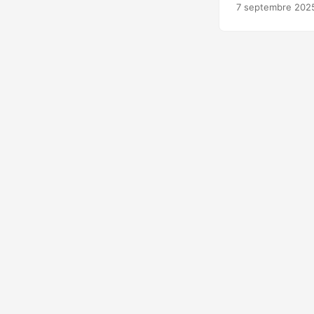
scientifique et 
7 septembre 202
accident) le pre
créé ce qui a été 
de lancer une cy
cybersécurité. P
la nature et pr