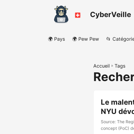
CyberVeille
🌍 Pays
🌍 Pew Pew
📂 Catégori
Accueil
»
Tags
Reche
Le malen
NYU dévo
Source: The Regi
concept (PoC) de