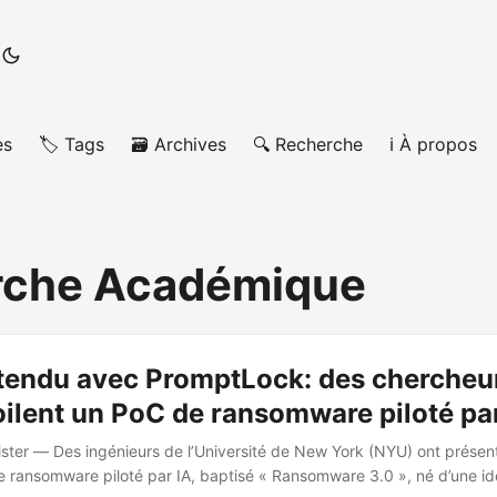
es
🏷️ Tags
🗃️ Archives
🔍 Recherche
ℹ️ À propos
rche Académique
tendu avec PromptLock: des chercheu
ilent un PoC de ransomware piloté par
ster — Des ingénieurs de l’Université de New York (NYU) ont présen
 ransomware piloté par IA, baptisé « Ransomware 3.0 », né d’une idé