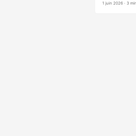
général L’article
1 juin 2026
· 3 mi
La réponse dévelo
que des facilitate
statique et dynam