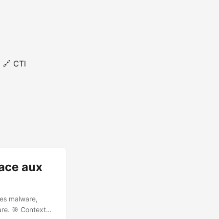
🔗 CTI
face aux
tes malware,
are. 🎯 Contexte