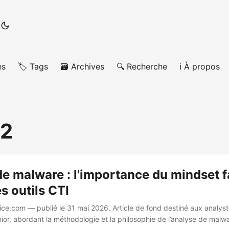
es
🏷️ Tags
🗃️ Archives
🔍 Recherche
ℹ️ À propos
e2
e malware : l'importance du mindset 
es outils CTI
uice.com — publié le 31 mai 2026. Article de fond destiné aux analys
ior, abordant la méthodologie et la philosophie de l’analyse de malw