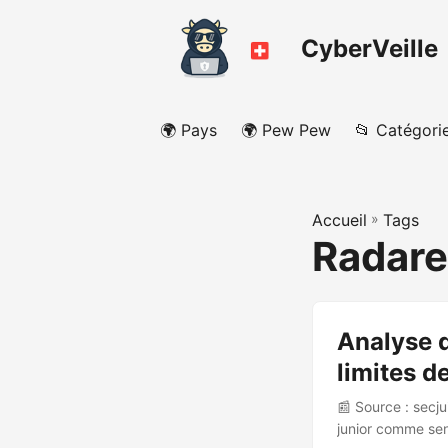
CyberVeille
🌍 Pays
🌍 Pew Pew
📂 Catégori
Accueil
»
Tags
Radar
Analyse d
limites d
📰 Source : secj
junior comme sen