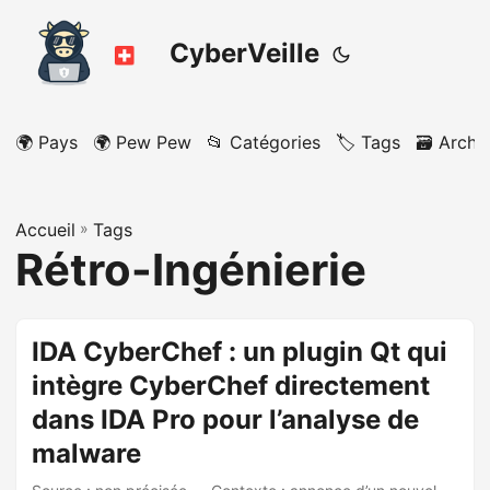
CyberVeille
🌍 Pays
🌍 Pew Pew
📂 Catégories
🏷️ Tags
🗃️ Archi
Accueil
»
Tags
Rétro-Ingénierie
IDA CyberChef : un plugin Qt qui
intègre CyberChef directement
dans IDA Pro pour l’analyse de
malware