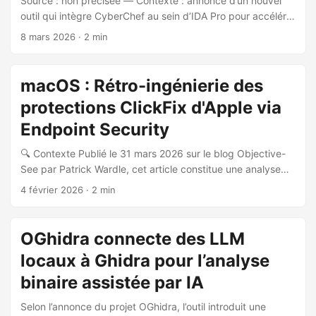
Source : non précisée — Contexte : annonce d’un nouvel
outil qui intègre CyberChef au sein d’IDA Pro pour accélérer
les workflows d’analyse de malware et de rétro‑ingénierie. •
8 mars 2026
· 2 min
Qu’est‑ce que c’est ? 🧩 Un plugin Qt (« IDA CyberChef »)
qui embarque le moteur CyberChef dans l’interface d’IDA
Pro afin d’éviter les allers‑retours avec l’UI web de
macOS : Rétro-ingénierie des
CyberChef. Il s’intègre avec des fonctions d’IDA (lecture du
protections ClickFix d'Apple via
curseur/sélection, ajout de commentaires, patching
d’octets) et permet de composer/chaîner des opérations
Endpoint Security
(ex. Base64, XOR) directement dans l’outil. ...
🔍 Contexte Publié le 31 mars 2026 sur le blog Objective-
See par Patrick Wardle, cet article constitue une analyse
technique approfondie de l’implémentation des protections
4 février 2026
· 2 min
anti-ClickFix intégrées nativement dans macOS 26.4 par
Apple, ainsi que de leur relation avec le framework
Endpoint Security (ES). 🎯 La technique ClickFix ClickFix
OGhidra connecte des LLM
est une technique d’infection largement adoptée ciblant
locaux à Ghidra pour l’analyse
macOS et Windows. Elle repose sur la manipulation sociale :
convaincre un utilisateur de copier-coller une commande
binaire assistée par IA
malveillante dans un terminal. Cette technique permet de
Selon l’annonce du projet OGhidra, l’outil introduit une
contourner des protections OS comme Gatekeeper et