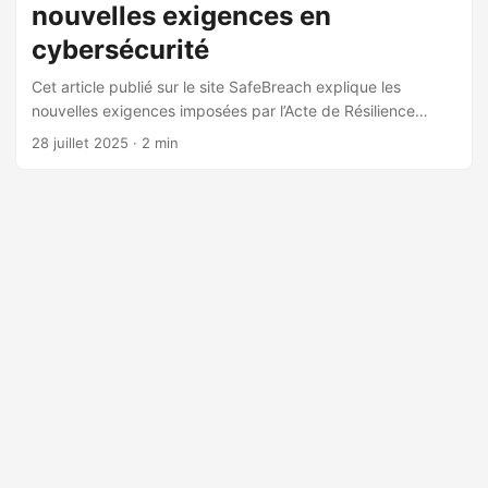
nouvelles exigences en
cybersécurité
Cet article publié sur le site SafeBreach explique les
nouvelles exigences imposées par l’Acte de Résilience
Opérationnelle Numérique (DORA) de l’Union Européenne,
28 juillet 2025
· 2 min
qui vise à renforcer la résilience opérationnelle des
institutions financières contre les menaces cybernétiques.
La mise en application complète de cette réglementation
commence en janvier 2025. DORA impose aux
organisations de mettre en place des contrôles basés sur
cinq piliers clés : la gestion des risques TIC, le rapport
d’incidents, les tests de résilience opérationnelle, la gestion
des risques tiers, et le partage d’informations. Ces mesures
s’appliquent globalement, affectant toute entité fournissant
des services TIC aux entreprises financières de l’UE. ...