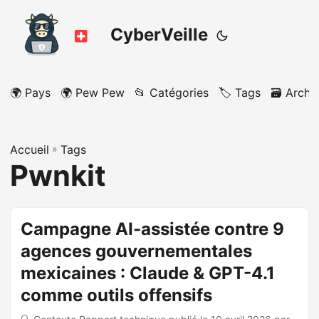
CyberVeille
🌍 Pays
🌍 Pew Pew
📂 Catégories
🏷️ Tags
🗃️ Archi
Accueil
»
Tags
Pwnkit
Campagne AI-assistée contre 9
agences gouvernementales
mexicaines : Claude & GPT-4.1
comme outils offensifs