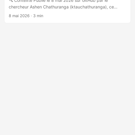
🔍 Contexte Publié le 8 mai 2026 sur GitHub par le
chercheur Ashen Chathuranga (ktauchathuranga), ce
dépôt présente l’advisory de sécurité et le proof-of-
8 mai 2026
· 3 min
concept associés à CVE-2025-70994, une vulnérabilité
affectant le système d’entrée sans clé du vélo électrique
Yadea T5 (modèles fabriqués à partir de 2024). La
divulgation coordonnée a eu lieu le 23 avril 2026 en
partenariat avec la CISA (DHS) et le CERT/CC. 🛡️
Vulnérabilité La faille est classifiée CWE-1390 (Weak
Authentication) et reçoit un score CVSS v3.1 de 7.3 (High)
avec le vecteur
AV:A/AC:L/PR:N/UI:R/S:U/C:N/I:H/A:H/E:P/RL:U/RC:C. ...