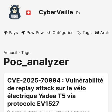
CyberVeille
🌍 Pays
🌍 Pew Pew
📂 Catégories
🏷️ Tags
🗃️ Archi
Accueil
»
Tags
Poc_analyzer
CVE-2025-70994 : Vulnérabilité
de replay attack sur le vélo
électrique Yadea T5 via
protocole EV1527