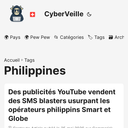
CyberVeille
🌍 Pays
🌍 Pew Pew
📂 Catégories
🏷️ Tags
🗃️ Archi
Accueil
»
Tags
Philippines
Des publicités YouTube vendent
des SMS blasters usurpant les
opérateurs philippins Smart et
Globe