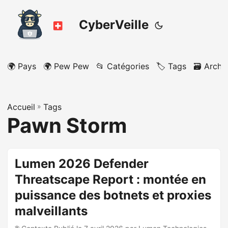
CyberVeille
🌍 Pays
🌍 Pew Pew
📂 Catégories
🏷️ Tags
🗃️ Archi
Accueil
»
Tags
Pawn Storm
Lumen 2026 Defender
Threatscape Report : montée en
puissance des botnets et proxies
malveillants