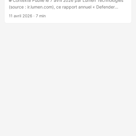
🌐 Contexte Publié le 7 avril 2026 par Lumen Technologies
(source : ir.lumen.com), ce rapport annuel « Defender
Threatscape 2026 » est produit par Black Lotus Labs, la
11 avril 2026
· 7 min
division de recherche et d’opérations sur les menaces de
Lumen. Il s’appuie sur une visibilité backbone couvrant 99%
des adresses IPv4 publiques, avec monitoring quotidien de
plus de 200 milliards de sessions NetFlow et requêtes DNS,
2,3 millions de menaces uniques et 46 000 C2 suivis
chaque jour. ...