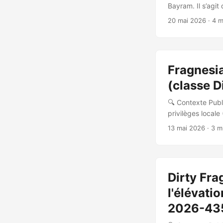
Bayram. Il s’agit
découverte et ra
20 mai 2026
· 4 m
Frag Dirty Frag e
sur la majorité d
qui exploitent l
cache en lecture 
Fragnesia
traitement crypto
(classe D
🔍 Contexte Publi
privilèges locale
code source est 
13 mai 2026
· 3 m
de vulnérabilités
d’attaque : le s
« oublie » qu’un 
Dirty Fra
l'élévati
2026-43