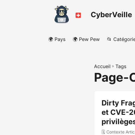
CyberVeille
🌍 Pays
🌍 Pew Pew
📂 Catégori
Accueil
»
Tags
Page-
Dirty Fra
et CVE-2
privilège
🗓️ Contexte Arti