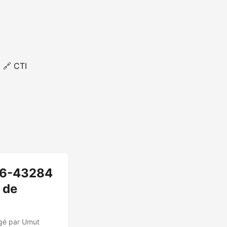
🔗 CTI
026-43284
 de
igé par Umut