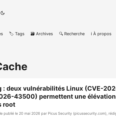
es
🏷️ Tags
🗃️ Archives
🔍 Recherche
ℹ️ À propos
Cache
g : deux vulnérabilités Linux (CVE-2
026-43500) permettent une élévation
s root
cle publié le 20 mai 2026 par Picus Security (picussecurity.com), réd