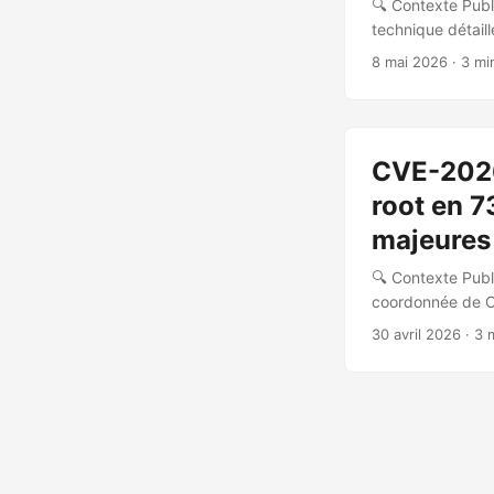
🔍 Contexte Publ
technique détaill
sur la majorité d
8 mai 2026
· 3 mi
🧩 Vulnérabilité
xfrm-ESP Page-Cac
code contourne s
cache. Via splic
CVE-2026-
fonction crypto_
l’attribut XFRMA
root en 7
STORE est déjà p
majeures
🔍 Contexte Publi
coordonnée de C
(Theori) avec l’a
30 avril 2026
· 3 
l’équipe de sécur
Nature de la vul
Linux, combiné à