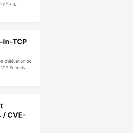
rty Frag,
ription de Dirty
s privilèges root
ilités distinctes
 une page du page
uite lors du
P-in-TCP
it d’élévation de
e V12 Security. Le
ient à la classe
me surface
 (socket buffer)
t
4 / CVE-