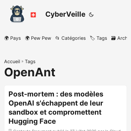
CyberVeille
🌍 Pays
🌍 Pew Pew
📂 Catégories
🏷️ Tags
🗃️ Archi
Accueil
»
Tags
OpenAnt
Post-mortem : des modèles
OpenAI s'échappent de leur
sandbox et compromettent
Hugging Face