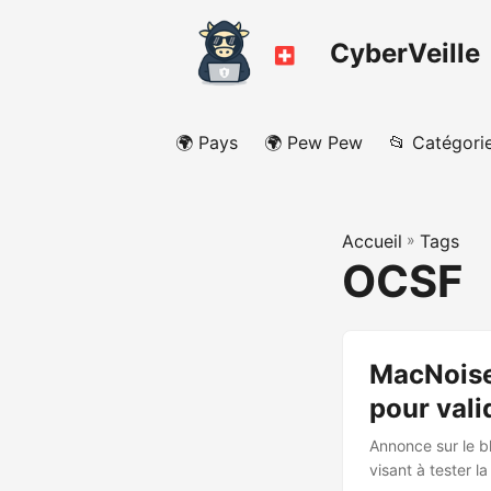
CyberVeille
🌍 Pays
🌍 Pew Pew
📂 Catégori
Accueil
»
Tags
OCSF
MacNoise 
pour vali
Annonce sur le b
visant à tester l