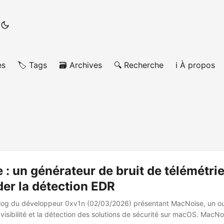
es
🏷️ Tags
🗃️ Archives
🔍 Recherche
ℹ️ À propos
: un générateur de bruit de télémétr
der la détection EDR
log du développeur 0xv1n (02/03/2026) présentant MacNoise, un ou
a visibilité et la détection des solutions de sécurité sur macOS. MacNo