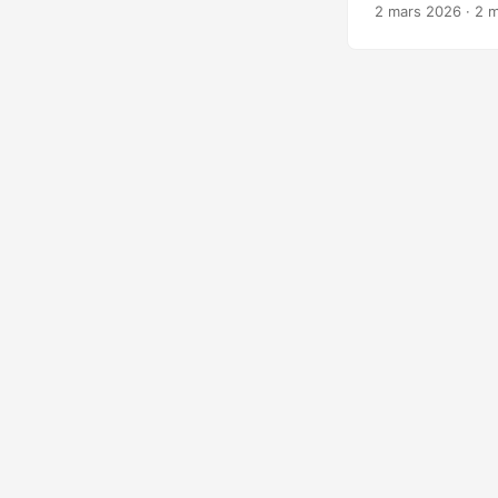
générateur modul
2 mars 2026
· 2 m
Il génère de vra
processus, mutati
et les pare-feux 