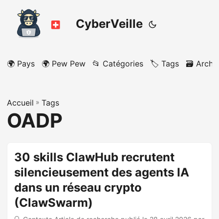
CyberVeille
🌍 Pays
🌍 Pew Pew
📂 Catégories
🏷️ Tags
🗃️ Archi
Accueil
»
Tags
OADP
30 skills ClawHub recrutent
silencieusement des agents IA
dans un réseau crypto
(ClawSwarm)