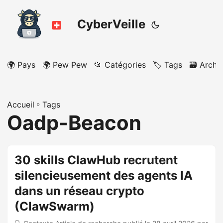
CyberVeille
🌍 Pays
🌍 Pew Pew
📂 Catégories
🏷️ Tags
🗃️ Archi
Accueil
»
Tags
Oadp-Beacon
30 skills ClawHub recrutent
silencieusement des agents IA
dans un réseau crypto
(ClawSwarm)