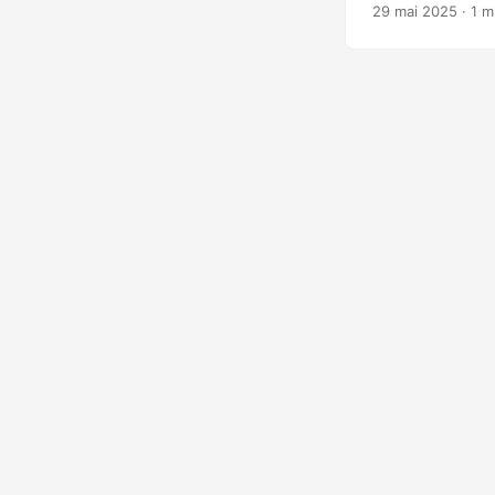
employés américa
29 mai 2025
· 1 m
cette arnaque apr
américaine » d’une
collaborait avec