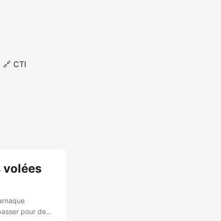
🔗 CTI
 volées
 arnaque
 passer pour des