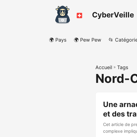
CyberVeille
🌍 Pays
🌍 Pew Pew
📂 Catégori
Accueil
»
Tags
Nord-
Une arna
et des tr
Cet article de pr
complexe impliqu