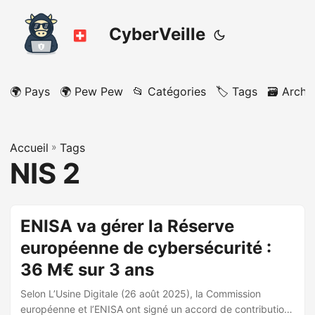
CyberVeille
🌍 Pays
🌍 Pew Pew
📂 Catégories
🏷️ Tags
🗃️ Archi
Accueil
»
Tags
NIS 2
ENISA va gérer la Réserve
européenne de cybersécurité :
36 M€ sur 3 ans
Selon L’Usine Digitale (26 août 2025), la Commission
européenne et l’ENISA ont signé un accord de contribution