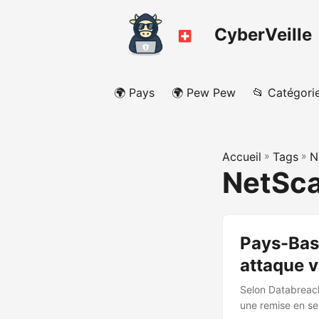
CyberVeille
🌍 Pays
🌍 Pew Pew
📂 Catégori
Accueil
»
Tags
»
N
NetSc
Pays-Bas 
attaque v
Selon Databreach
une remise en se