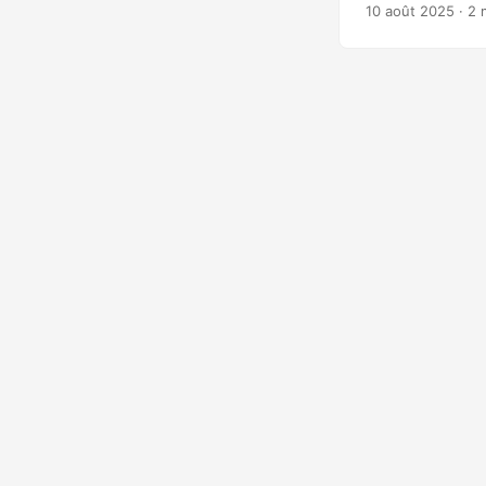
mettre ses servic
10 août 2025
· 2 
un équipement Ci
isolés le 17 juill
faille ciblée, Ci
d’accéder sans a
vulnérabilité a co