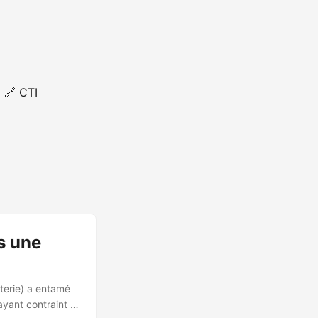
🔗 CTI
s une
terie) a entamé
ayant contraint à