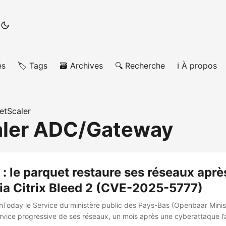
es
🏷️ Tags
🗃️ Archives
🔍 Recherche
ℹ️ À propos
etScaler
aler ADC/Gateway
: le parquet restaure ses réseaux aprè
ia Citrix Bleed 2 (CVE-2025-5777)
Today le Service du ministère public des Pays-Bas (Openbaar Minis
rvice progressive de ses réseaux, un mois après une cyberattaque l’