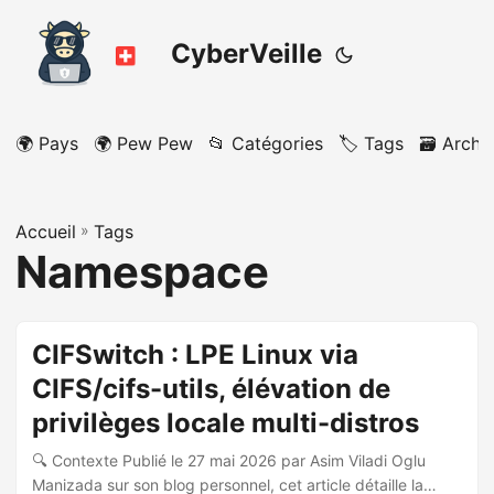
CyberVeille
🌍 Pays
🌍 Pew Pew
📂 Catégories
🏷️ Tags
🗃️ Archi
Accueil
»
Tags
Namespace
CIFSwitch : LPE Linux via
CIFS/cifs-utils, élévation de
privilèges locale multi-distros
🔍 Contexte Publié le 27 mai 2026 par Asim Viladi Oglu
Manizada sur son blog personnel, cet article détaille la