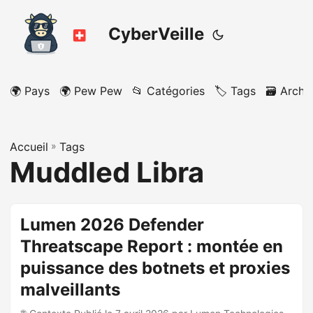
CyberVeille
🌍 Pays
🌍 Pew Pew
📂 Catégories
🏷️ Tags
🗃️ Archi
Accueil
»
Tags
Muddled Libra
Lumen 2026 Defender
Threatscape Report : montée en
puissance des botnets et proxies
malveillants