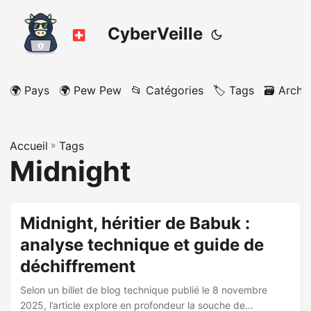
CyberVeille
🌍 Pays
🌍 Pew Pew
📂 Catégories
🏷️ Tags
🗃️ Archi
Accueil
»
Tags
Midnight
Midnight, héritier de Babuk :
analyse technique et guide de
déchiffrement
Selon un billet de blog technique publié le 8 novembre
2025, l’article explore en profondeur la souche de