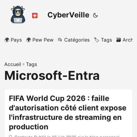
CyberVeille
🌍 Pays
🌍 Pew Pew
📂 Catégories
🏷️ Tags
🗃️ Archi
Accueil
»
Tags
Microsoft-Entra
FIFA World Cup 2026 : faille
d'autorisation côté client expose
l'infrastructure de streaming en
production