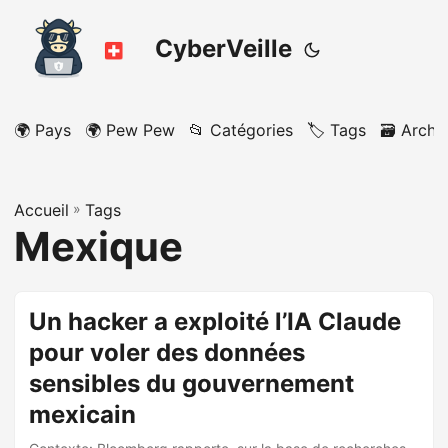
CyberVeille
🌍 Pays
🌍 Pew Pew
📂 Catégories
🏷️ Tags
🗃️ Archi
Accueil
»
Tags
Mexique
Un hacker a exploité l’IA Claude
pour voler des données
sensibles du gouvernement
mexicain