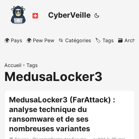
CyberVeille
🌍 Pays
🌍 Pew Pew
📂 Catégories
🏷️ Tags
🗃️ Archi
Accueil
»
Tags
MedusaLocker3
MedusaLocker3 (FarAttack) :
analyse technique du
ransomware et de ses
nombreuses variantes