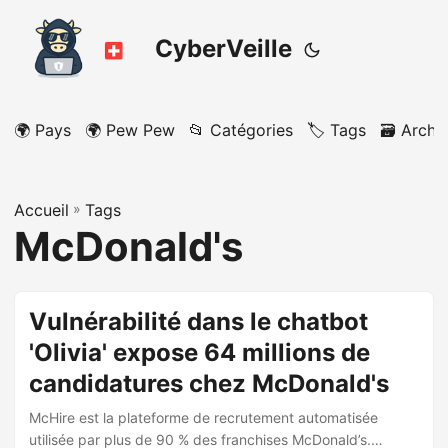
CyberVeille
🌍 Pays
🌍 Pew Pew
📂 Catégories
🏷️ Tags
🗃️ Archi
Accueil
»
Tags
McDonald's
Vulnérabilité dans le chatbot
'Olivia' expose 64 millions de
candidatures chez McDonald's
McHire est la plateforme de recrutement automatisée
utilisée par plus de 90 % des franchises McDonald’s.