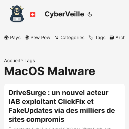
CyberVeille
🌍 Pays
🌍 Pew Pew
📂 Catégories
🏷️ Tags
🗃️ Archi
Accueil
»
Tags
MacOS Malware
DriveSurge : un nouvel acteur
IAB exploitant ClickFix et
FakeUpdates via des milliers de
sites compromis