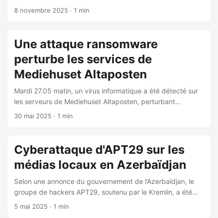
diffusion et de publication. 🚨 Impact: l’incident a de «
8 novembre 2025
· 1 min
grandes conséquences » sur les émissions et publications
sur toutes les plateformes de RTV Noord. 🔧 Mesures en
cours: les équipes « travaillent d’arrache-pied » à une
Une attaque ransomware
solution. ⏳ Incertitude: il est encore inconnu combien de
perturbe les services de
temps la situation va durer. ...
Mediehuset Altaposten
Mardi 27.05 matin, un virus informatique a été détecté sur
les serveurs de Mediehuset Altaposten, perturbant
plusieurs de leurs services. Cet incident a impacté la
30 mai 2025
· 1 min
production de l’édition papier du journal ainsi que les
émissions de Radio Alta. En réponse à l’attaque,
Mediehuset Altaposten a dû isoler le virus de type
Cyberattaque d'APT29 sur les
ransomware en éteignant plusieurs de ses services, y
médias locaux en Azerbaïdjan
compris la radio, la télévision et les programmes de
production de journaux, à l’exception du site web qui est
Selon une annonce du gouvernement de l’Azerbaïdjan, le
resté opérationnel. Cette mesure drastique visait à contenir
groupe de hackers APT29, soutenu par le Kremlin, a été
l’attaque et à protéger les autres systèmes. ...
identifié comme responsable d’une cyberattaque sur des
5 mai 2025
· 1 min
médias locaux en février. Cette attaque s’inscrit dans un