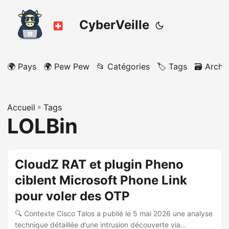
CyberVeille
🌍 Pays
🌍 Pew Pew
📂 Catégories
🏷️ Tags
🗃️ Archi
Accueil
»
Tags
LOLBin
CloudZ RAT et plugin Pheno
ciblent Microsoft Phone Link
pour voler des OTP
🔍 Contexte Cisco Talos a publié le 5 mai 2026 une analyse
technique détaillée d’une intrusion découverte via