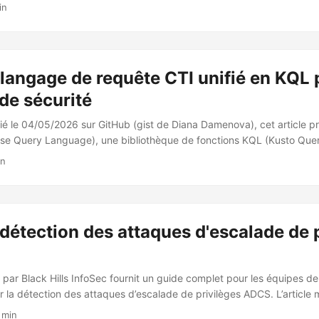
rability), en exposant de nouveaux champs dans les journaux de conn
in
 concernée CVE-2026-41615 : Vulnérabilité de divulgation d’informatio
rosoft Authenticator Versions vulnérables : Android : versions antérieu
: versions antérieures à 6.8.47 Les versions mentionnées ci-dessus 
 📊 Nouveau champ dans les SignInLogs En réponse à cette CVE, Micro
 langage de requête CTI unifié en KQL
cationAppDeviceDetails dans les Entra ID Sign-In Logs, contenant le
...
 de sécurité
ié le 04/05/2026 sur GitHub (gist de Diana Damenova), cet article p
nse Query Language), une bibliothèque de fonctions KQL (Kusto Qu
er et simplifier l’analyse des logs de sécurité dans des environnemen
in
 Defender XDR). 🛠️ Description de l’outil IRQL a été créé par Saar R
. Il s’agit d’un ensemble de fonctions KQL organisées en cinq famille
détection des attaques d'escalade de 
é par Black Hills InfoSec fournit un guide complet pour les équipes de
r la détection des attaques d’escalade de privilèges ADCS. L’article
a configuration adéquate des journaux et de la création d’alertes pou
 min