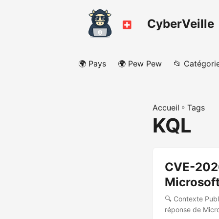
CyberVeille
🌍 Pays
🌍 Pew Pew
📂 Catégori
Accueil
»
Tags
KQL
CVE-2026
Microsoft
🔍 Contexte Publ
réponse de Micro