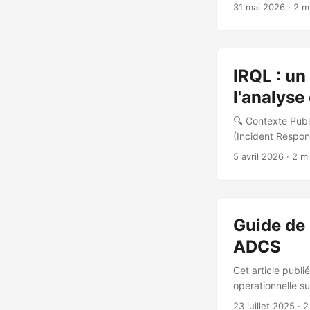
Disclosure Vulne
31 mai 2026
· 2 m
🛡️ Vulnérabilité
l’application Mic
6.2605.2973 iOS 
builds corrigés.
IRQL : un
colonne Authenti
JSON suivantes : 
l'analyse
🔍 Contexte Publ
(Incident Respo
conçue pour unifi
5 avril 2026
· 2 m
(Azure, Sentinel,
et Diana Damenova
Guide de 
ADCS
Cet article publi
opérationnelle su
l’importance de l
23 juillet 2025
· 2