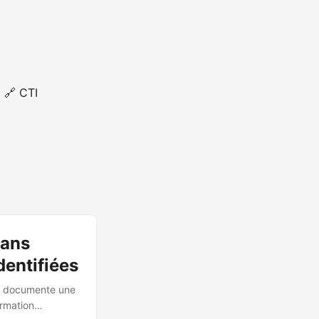
🔗 CTI
dans
dentifiées
le documente une
ormation