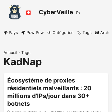
CyberVeille
🌍 Pays
🌍 Pew Pew
📂 Catégories
🏷️ Tags
🗃️ Archi
Accueil
»
Tags
KadNap
Écosystème de proxies
résidentiels malveillants : 20
millions d'IPs/jour dans 30+
botnets