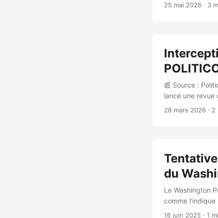
humains et oppos
25 mai 2026
· 3 m
plateformes. 🎯
utilisateurs — ma
avaient été ciblé
envoyé des notif
Intercept
confirmé que deu
une attaque zero
POLITICO 
ciblé environ 1 2
📰 Source : Polit
lancé une revue 
privée entre l’un 
28 mars 2026
· 2
portait sur des s
téléphonique pri
25 mars 2026 : P
100 fois selon l
Tentative
Brown ont indiqu
compromission d’
du Washi
Le Washington Po
comme l’indique 
dernier, ce qui a
16 juin 2025
· 1 m