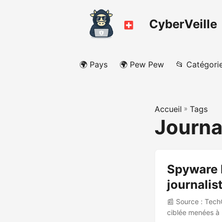
CyberVeille
🌍 Pays
🌍 Pew Pew
📂 Catégori
Accueil
»
Tags
Journa
Spyware P
journalis
📰 Source : TechC
ciblée menées à 