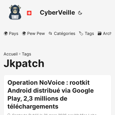
CyberVeille
🌍 Pays
🌍 Pew Pew
📂 Catégories
🏷️ Tags
🗃️ Archi
Accueil
»
Tags
Jkpatch
Operation NoVoice : rootkit
Android distribué via Google
Play, 2,3 millions de
téléchargements