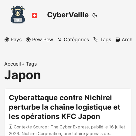
CyberVeille
🌍 Pays
🌍 Pew Pew
📂 Catégories
🏷️ Tags
🗃️ Archi
Accueil
»
Tags
Japon
Cyberattaque contre Nichirei
perturbe la chaîne logistique et
les opérations KFC Japon
🗓️ Contexte Source : The Cyber Express, publié le 16 juillet
2026. Nichirei Corporation, prestataire japonais de