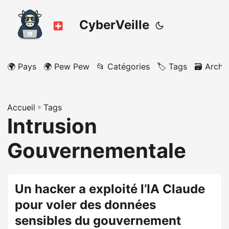
CyberVeille
🌍 Pays
🌍 Pew Pew
📂 Catégories
🏷️ Tags
🗃️ Archi
Accueil
»
Tags
Intrusion
Gouvernementale
Un hacker a exploité l’IA Claude
pour voler des données
sensibles du gouvernement