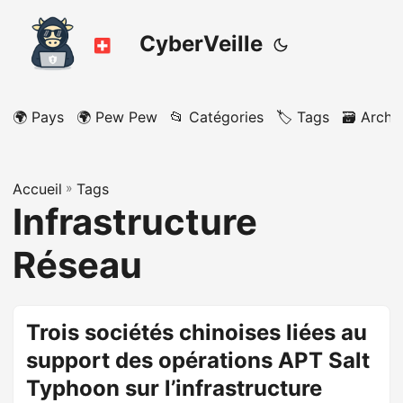
CyberVeille
🌍 Pays
🌍 Pew Pew
📂 Catégories
🏷️ Tags
🗃️ Archi
Accueil
»
Tags
Infrastructure
Réseau
Trois sociétés chinoises liées au
support des opérations APT Salt
Typhoon sur l’infrastructure