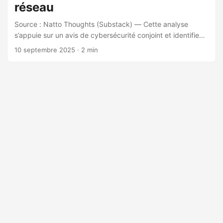
réseau
Source : Natto Thoughts (Substack) — Cette analyse
s’appuie sur un avis de cybersécurité conjoint et identifie
trois entreprises chinoises impliquées dans le soutien aux
10 septembre 2025
· 2 min
opérations de l’APT Salt Typhoon, ciblant l’infrastructure
télécom et gouvernementale mondiale. L’étude met en
avant trois entités : Sichuan Juxinhe (évaluée comme
société écran), Beijing Huanyu Tianqiong (probablement
société écran) et Sichuan Zhixin Ruijie (présentée comme
contractant légitime). Elles auraient fourni des capacités
cyber aux services de renseignement chinois, notamment
le contrôle de routeurs réseau, l’analyse de trafic et des
outils d’accès à distance. ...