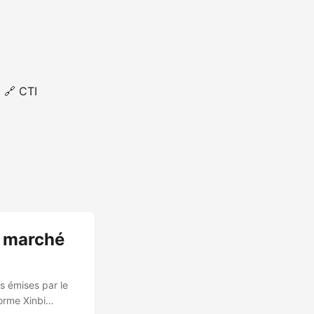
🔗 CTI
, marché
es émises par le
orme Xinbi