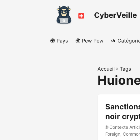
CyberVeille
🌍 Pays
🌍 Pew Pew
📂 Catégori
Accueil
»
Tags
Huione
Sanctions
noir cryp
🌐 Contexte Artic
Foreign, Commonw