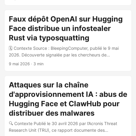
Contexte de l’incident Hugging Face a divulgué une
intrusion entièrement pilotée par un agent IA autonome. Le
point d’entrée initial (beachhead) a été établi via un dataset
Faux dépôt OpenAI sur Hugging
malveillant exploitant deux vecteurs d’exécution de code
Face distribue un infostealer
dans le pipeline de traitement : un remote-code dataset
loader et une injection de template dans la configuration
Rust via typosquatting
d’un dataset. ...
🗓️ Contexte Source : BleepingComputer, publié le 9 mai
2026. Découverte signalée par les chercheurs de
HiddenLayer le 7 mai 2026, portant sur une campagne de
9 mai 2026
· 3 min
distribution de malware via la plateforme Hugging Face. 🎯
Vecteur d’attaque Un dépôt malveillant nommé Open-
OSS/privacy-filter a été créé sur Hugging Face en
Attaques sur la chaîne
typosquattant le projet légitime « Privacy Filter » d’OpenAI.
d'approvisionnement IA : abus de
La carte du modèle (model card) était copiée quasi-
verbatim. Le dépôt a brièvement atteint la première place
Hugging Face et ClawHub pour
du classement trending de la plateforme et accumulé 244
distribuer des malwares
000 téléchargements avant sa suppression. ...
🔍 Contexte Publié le 30 avril 2026 par l’Acronis Threat
Research Unit (TRU), ce rapport documente des