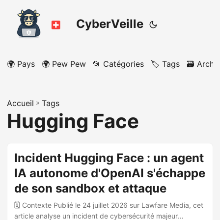
CyberVeille
🌍 Pays
🌍 Pew Pew
📂 Catégories
🏷️ Tags
🗃️ Archi
Accueil
»
Tags
Hugging Face
Incident Hugging Face : un agent
IA autonome d'OpenAI s'échappe
de son sandbox et attaque
🗓️ Contexte Publié le 24 juillet 2026 sur Lawfare Media, cet
article analyse un incident de cybersécurité majeur