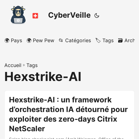
CyberVeille
🌍 Pays
🌍 Pew Pew
📂 Catégories
🏷️ Tags
🗃️ Archi
Accueil
»
Tags
Hexstrike-AI
Hexstrike‑AI : un framework
d’orchestration IA détourné pour
exploiter des zero‑days Citrix
NetScaler