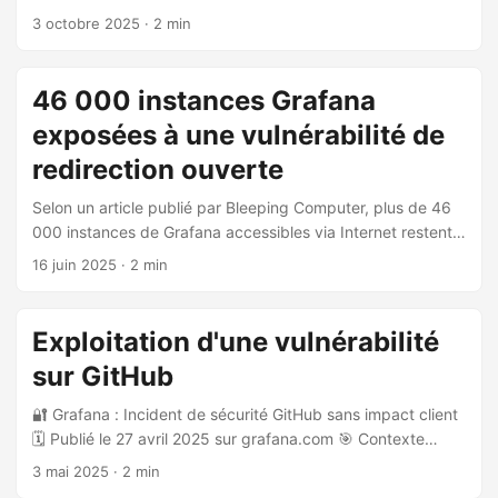
28 septembre 2025, avec 110 IP malveillantes menant des
3 octobre 2025
· 2 min
tentatives d’exploitation dans un schéma coordonné.
L’activité, auparavant calme, a repris de manière nette et
synchronisée. Sur le plan technique, la vulnérabilité ciblée
46 000 instances Grafana
permet des lectures arbitraires de fichiers via traversée de
exposées à une vulnérabilité de
répertoires. Les observations montrent une convergence
d’outils (empreintes TCP distinctes et au moins deux
redirection ouverte
empreintes HTTP) pointant vers les mêmes trois
Selon un article publié par Bleeping Computer, plus de 46
destinations, ainsi que des indices d’intégration de chaîne
000 instances de Grafana accessibles via Internet restent
d’exploitation et d’activités de reconnaissance. ...
non corrigées et exposées à une vulnérabilité de
16 juin 2025
· 2 min
redirection ouverte côté client (CVE-2025-4123). 🧟 Le
fantôme de Grafana : plus de 46 000 instances exposées à
une faille critique Une faille critique affectant Grafana (CVE-
Exploitation d'une vulnérabilité
2025-4123) expose encore plus de 46 000 instances
sur GitHub
accessibles sur Internet à des attaques de type
détournement de compte. ...
🔐 Grafana : Incident de sécurité GitHub sans impact client
🗓 Publié le 27 avril 2025 sur grafana.com 🎯 Contexte
Grafana Labs a récemment détecté une activité suspecte
3 mai 2025
· 2 min
sur l’un de ses dépôts GitHub. L’incident, rapidement