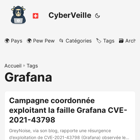
CyberVeille
🌍 Pays
🌍 Pew Pew
📂 Catégories
🏷️ Tags
🗃️ Archi
Accueil
»
Tags
Grafana
Campagne coordonnée
exploitant la faille Grafana CVE-
2021-43798
GreyNoise, via son blog, rapporte une résurgence
d’exploitation de CVE-2021-43798 (Grafana) observée le