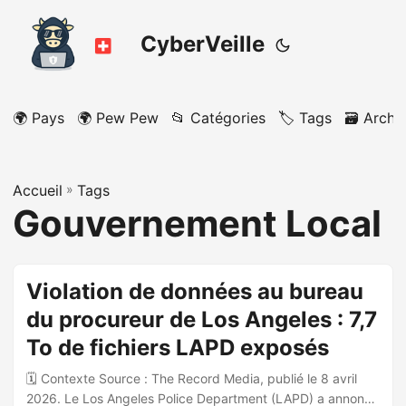
CyberVeille
🌍 Pays
🌍 Pew Pew
📂 Catégories
🏷️ Tags
🗃️ Archi
Accueil
»
Tags
Gouvernement Local
Violation de données au bureau
du procureur de Los Angeles : 7,7
To de fichiers LAPD exposés
🗓️ Contexte Source : The Record Media, publié le 8 avril
2026. Le Los Angeles Police Department (LAPD) a annoncé