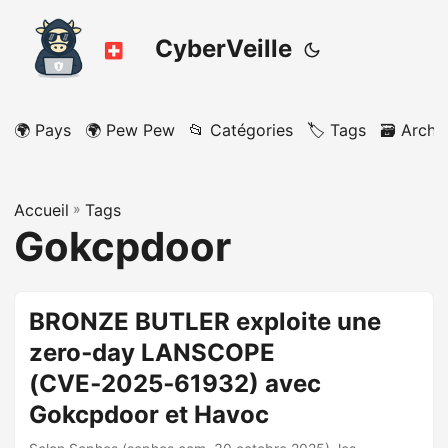
CyberVeille
🌍 Pays
🌍 Pew Pew
📂 Catégories
🏷️ Tags
🗃️ Archi
Accueil
»
Tags
Gokcpdoor
BRONZE BUTLER exploite une
zero‑day LANSCOPE
(CVE‑2025‑61932) avec
Gokcpdoor et Havoc