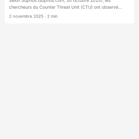
Selon Sophos (sophos.com, 30 octobre 2025), les
chercheurs du Counter Threat Unit (CTU) ont observé
mi‑2025 une campagne sophistiquée de BRONZE BUTLER
2 novembre 2025
· 2 min
(Tick) exploitant une zero‑day dans Motex LANSCOPE
Endpoint Manager (CVE‑2025‑61932), permettant
l’exécution de commandes à privilèges SYSTEM. Le
JPCERT/CC a publié un avis le 22 octobre 2025 et la CISA
a ajouté la faille au catalogue KEV le même jour. Vecteur
initial et impact: exploitation de CVE‑2025‑61932 pour RCE
avec SYSTEM, utilisée pour élévation de privilèges et
mouvement latéral. Peu d’équipements exposés sur
Internet, mais exploitation possible en interne dans des
réseaux compromis. ...